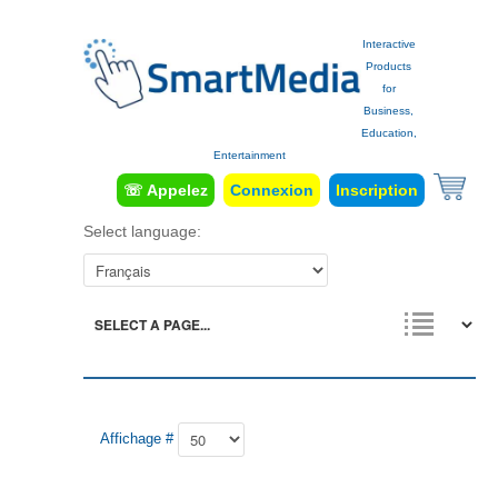
Interactive
Products
for
Business,
Education,
Entertainment
☏ Appelez
Connexion
Inscription
Select language:
Affichage #