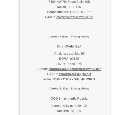
7400 NW 7th Street Suite 105
Miami
, FL 33126
Phone number
: (786)615-7952
E-mail
:
info@smartmediaworld.net
Cookies Policy
-
Privacy Policy
SmartMedia S.r.l.
Via della Lucchina, 96
ROMA
, 00135
Tel.
06 - 85301860
E-mail:
informazioni@smartmediaworld.net
E-PEC:
smartmediasrl@pec.it
P-Iva 08168931007
-
SdI: 5RUO82D
Cookies Policy
-
Privacy Policy
OOO Smartmedia Russia
Karmanytsky pereulok 10
Moskva
, 121099