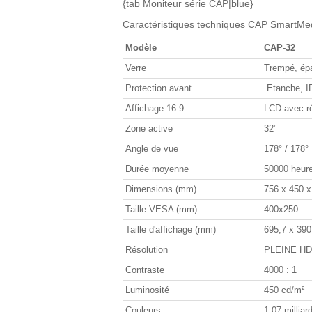
{tab Moniteur série CAP|blue}
Caractéristiques techniques CAP SmartM
Modèle
CAP-32
Verre
Trempé, épa
Protection avant
Etanche, I
Affichage 16:9
LCD avec ré
Zone active
32"
Angle de vue
178° / 178°
Durée moyenne
50000 heur
Dimensions (mm)
756 x 450 x
Taille VESA (mm)
400x250
Taille d'affichage (mm)
695,7 x 39
Résolution
PLEINE HD 
Contraste
4000 : 1
Luminosité
450 cd/m²
Couleurs
1,07 milliar