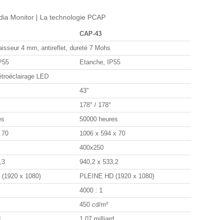
edia Monitor | La technologie PCAP
CAP-43
isseur 4 mm, antireflet, dureté 7 Mohs
P55
Etanche, IP55
troéclairage LED
43"
178° / 178°
es
50000 heures
 70
1006 x 594 x 70
400x250
0,3
940,2 x 533,2
(1920 x 1080)
PLEINE HD (1920 x 1080)
4000 : 1
450 cd/m²
d
1,07 milliard