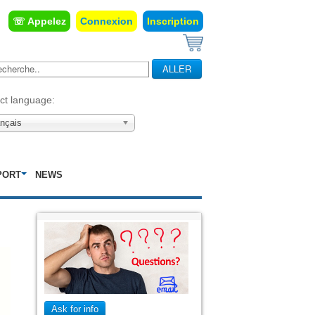
☏ Appelez
Connexion
Inscription
erche..
ALLER
ct language:
ançais
PORT
NEWS
Ask for info