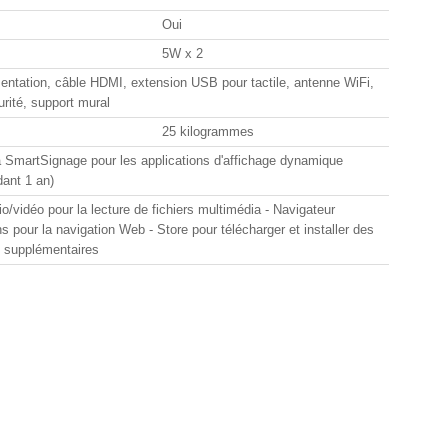
Oui
5W x 2
mentation, câble HDMI, extension USB pour tactile, antenne WiFi,
urité, support mural
25 kilogrammes
SmartSignage pour les applications d'affichage dynamique
dant 1 an)
o/vidéo pour la lecture de fichiers multimédia - Navigateur
ns pour la navigation Web - Store pour télécharger et installer des
s supplémentaires