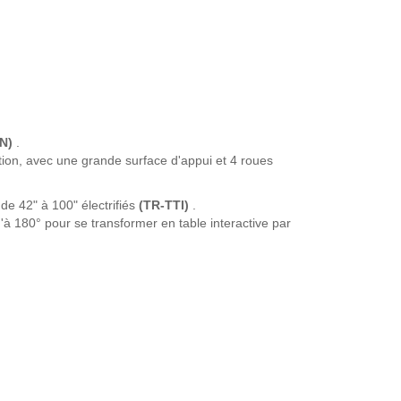
N)
.
lation, avec une grande surface d'appui et 4 roues
 de 42" à 100" électrifiés
(TR-TTI)
.
'à 180° pour se transformer en table interactive par