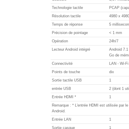
Technologie tactile
PCAP (capac
Résolution tactile
4980 x 498
Temps de réponse
5 milliseco
Précision de pointage
< 1 mm
Opération
24h/7
Lecteur Android intégré
Android 7.1
Go de mémoi
Connectivité
LAN - Wi-Fi
Points de touche
dix
Sortie tactile USB
1
entrée USB
2 (dont 1 ut
Entrée HDMI *
1
Remarque : * L'entrée HDMI est utilisée par le
Android.
Entrée LAN
1
Sortie casque
1