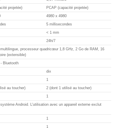
ité projetée)
PCAP (capacité projetée)
0
4980 x 4980
ndes
5 millisecondes
< 1 mm
24h/7
 multilingue, processeur quadricœur 1,8 GHz, 2 Go de RAM, 16
re (extensible)
 - Bluetooth
dix
1
ilisé au toucher)
2 (dont 1 utilisé au toucher)
1
 système Android. L'utilisation avec un appareil externe exclut
1
1