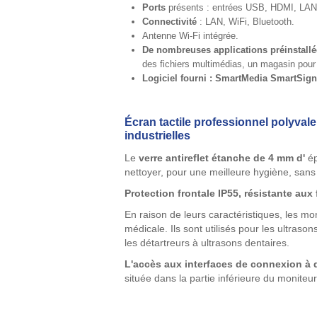
Ports
présents : entrées USB, HDMI, LAN.
Connectivité
: LAN, WiFi, Bluetooth.
Antenne Wi-Fi intégrée.
De nombreuses applications préinstallé
des fichiers multimédias, un magasin pour
Logiciel fourni : SmartMedia SmartSig
Écran tactile professionnel polyval
industrielles
Le
verre antireflet étanche de 4 mm d'
ép
nettoyer, pour une meilleure hygiène, sans 
Protection frontale IP55, résistante aux
En raison de leurs caractéristiques, les m
médicale. Ils sont utilisés pour les ultras
les détartreurs à ultrasons dentaires.
L'accès aux interfaces de connexion à d
située dans la partie inférieure du moniteur