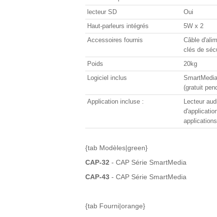
lecteur SD
Oui
Haut-parleurs intégrés
5W x 2
Accessoires fournis
Câble d'ali
clés de séc
Poids
20kg
Logiciel inclus
SmartMedia 
(gratuit pen
Application incluse :
Lecteur audi
d'applicatio
application
{tab Modèles|green}
CAP-32
- CAP Série SmartMedia
CAP-43
- CAP Série SmartMedia
{tab Fourni|orange}