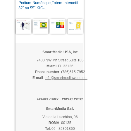
Podium Numérique,Totem Interactif,
32” ou 55” KIO-L
SmartMedia USA, Inc
7400 NW 7th Street Suite 105
Miami
, FL 33126
Phone number
: (786)615-7952
E-mail
:
info@smartmediaworld.net
Cookies Policy
-
Privacy Policy
SmartMedia S.r.l.
Via della Lucchina, 96
ROMA
, 00135
Tel.
06 - 85301860