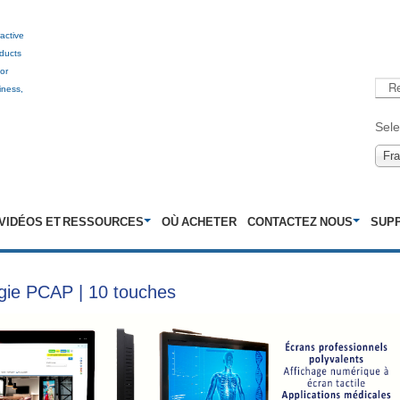
ractive
ducts
for
Rech
iness,
Sele
Fr
VIDÉOS ET RESSOURCES
OÙ ACHETER
CONTACTEZ NOUS
SUP
ogie PCAP | 10 touches