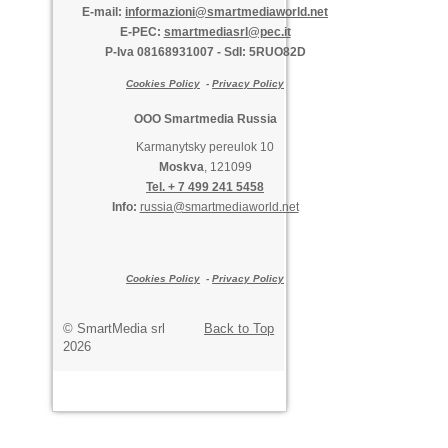
E-mail:
informazioni@smartmediaworld.net
E-PEC:
smartmediasrl@pec.it
P-Iva 08168931007
-
SdI: 5RUO82D
Cookies Policy
-
Privacy Policy
OOO Smartmedia Russia
Karmanytsky pereulok 10
Moskva
, 121099
Tel. + 7 499 241 5458
Info:
russia@smartmediaworld.net
Cookies Policy
-
Privacy Policy
© SmartMedia srl
Back to Top
2026