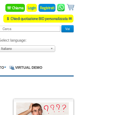
☏ Chiama
Login
Registrati
＄ Chiedi quotazione BID personalizzata ✉
Cerca
Vai
Select language:
Italiano
TO
VIRTUAL DEMO