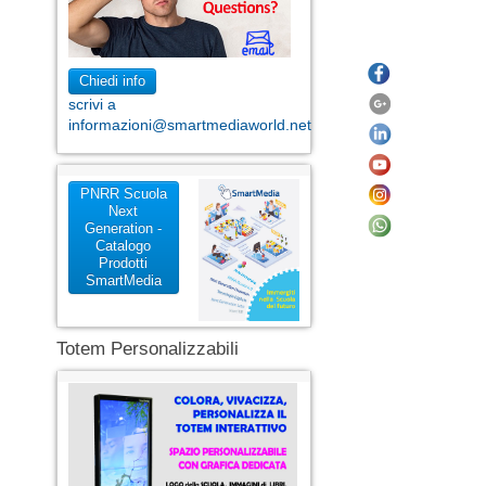
Chiedi info
scrivi a
informazioni@smartmediaworld.net
PNRR Scuola
Next
Generation -
Catalogo
Prodotti
SmartMedia
Totem Personalizzabili