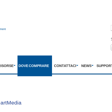
nment
RISORSE
DOVE COMPRARE
CONTATTACI
NEWS
SUPPOR
martMedia