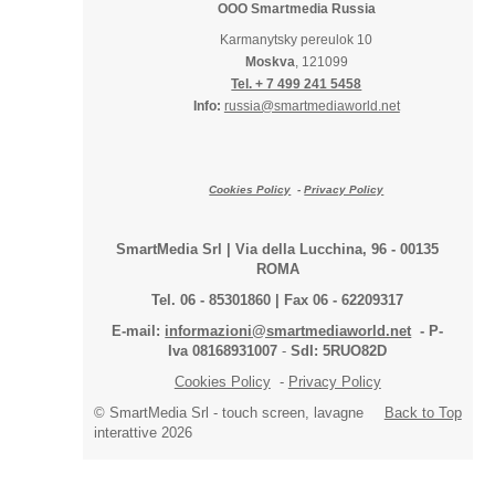
OOO Smartmedia Russia
Karmanytsky pereulok 10
Moskva
, 121099
Tel. + 7 499 241 5458
Info:
russia@smartmediaworld.net
Cookies Policy
-
Privacy Policy
SmartMedia Srl | Via della Lucchina, 96 - 00135
ROMA
Tel. 06 - 85301860 | Fax 06 - 62209317
E-mail:
informazioni@smartmediaworld.net
-
P-
Iva 08168931007
-
SdI: 5RUO82D
Cookies Policy
-
Privacy Policy
© SmartMedia Srl - touch screen, lavagne
Back to Top
interattive 2026