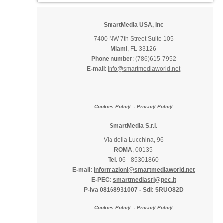
SmartMedia USA, Inc
7400 NW 7th Street Suite 105
Miami
, FL 33126
Phone number
: (786)615-7952
E-mail
:
info@smartmediaworld.net
Cookies Policy
-
Privacy Policy
SmartMedia S.r.l.
Via della Lucchina, 96
ROMA
, 00135
Tel.
06 - 85301860
E-mail:
informazioni@smartmediaworld.net
E-PEC:
smartmediasrl@pec.it
P-Iva 08168931007
-
SdI: 5RUO82D
Cookies Policy
-
Privacy Policy