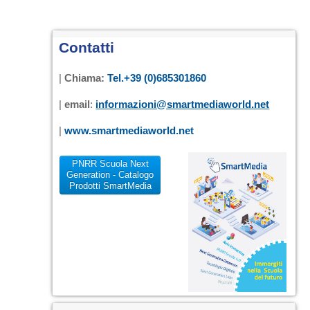
Contatti
|
Chiama:
Tel.+39 (0)685301860
|
email
:
informazioni@smartmediaworld.net
|
www.smartmediaworld.net
PNRR Scuola Next
Generation - Catalogo
Prodotti SmartMedia