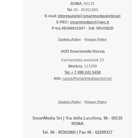
ROMA
, 00135
Tel.
06 - 85301860
E-mail:
informazioni@smartmediaworld.net
E-PEC:
smartmediasrl@pec.it
P-Iva 08168931007
-
SdI: 5RUO82D
Cookies Policy
-
Privacy Policy
OOO Smartmedia Russia
Karmanytsky pereulok 10
Moskva
, 121099
Tel. + 7 499 241 5458
Info:
russia@smartmediaworld.net
Cookies Policy
-
Privacy Policy
SmartMedia Srl | Via della Lucchina, 96 - 00135
ROMA
Tel. 06 - 85301860 | Fax 06 - 62209317