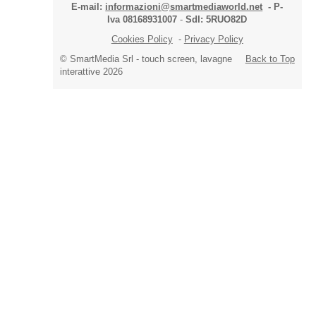
E-mail:
informazioni@smartmediaworld.net
-
P-
Iva 08168931007
-
SdI: 5RUO82D
Cookies Policy
-
Privacy Policy
© SmartMedia Srl - touch screen, lavagne
Back to Top
interattive 2026