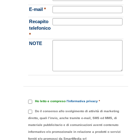
E-mail
*
Recapito
telefonico
*
NOTE
Ho letto e compreso
l'informativa privacy
*
Do il consenso allo svolgimento di attività di marketing
diretto, quali l’invio, anche tramite e-mail, SMS ed MMS, di
materiale pubblicitario e di comunicazioni aventi contenuto
informativo e/o promozionale in relazione a prodotti o servizi
forniti e/o promossi da SmartMedia srl