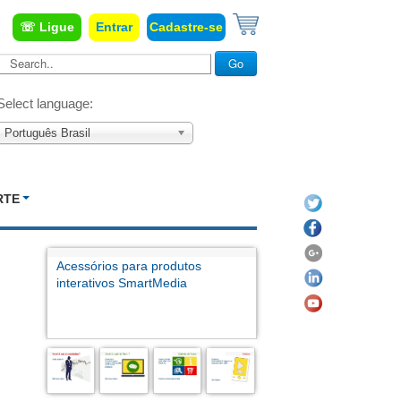
☏ Ligue
Entrar
Cadastre-se
Search..
Go
Select language:
Português Brasil
RTE
Acessórios para produtos
interativos SmartMedia