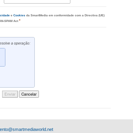
acidade
e
Cookies
da SmartMedia em conformidade com a Directiva (UE)
*
CAN-SPAM Act
esolve a operação:
ento@smartmediaworld.net