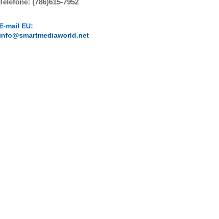
Telefone: (786)615-7952
E-mail EU:
info@smartmediaworld.net