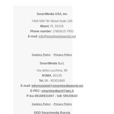
SmartMedia USA, Inc
7400 NW 7th Street Suite 105
Miami
, FL 33126
Phone number
: (786)615-7952
E-mail
:
info@smartmediaworld.net
Cookies Policy
-
Privacy Policy
SmartMedia S.r.l.
Via della Lucchina, 96
ROMA
, 00135
Tel.
06 - 85301860
E-mail:
informazioni@smartmediaworld.net
E-PEC:
smartmediasrl@pec.it
P-Iva 08168931007
-
SdI: 5RUO82D
Cookies Policy
-
Privacy Policy
OOO Smartmedia Russia