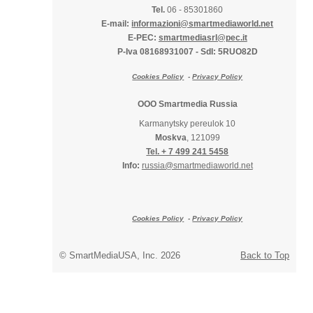
Tel.
06 - 85301860
E-mail:
informazioni@smartmediaworld.net
E-PEC:
smartmediasrl@pec.it
P-Iva 08168931007
-
SdI: 5RUO82D
Cookies Policy
-
Privacy Policy
OOO Smartmedia Russia
Karmanytsky pereulok 10
Moskva
, 121099
Tel. + 7 499 241 5458
Info:
russia@smartmediaworld.net
Cookies Policy
-
Privacy Policy
© SmartMediaUSA, Inc. 2026
Back to Top