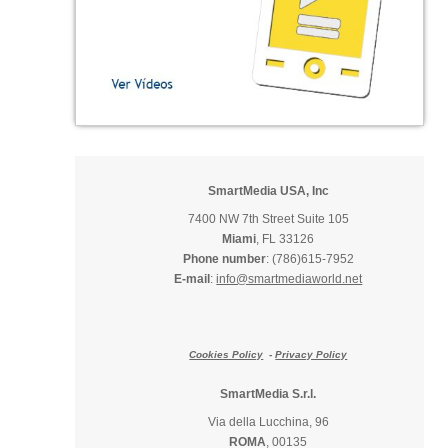
SmartMedia USA, Inc
7400 NW 7th Street Suite 105
Miami
, FL 33126
Phone number
: (786)615-7952
E-mail
:
info@smartmediaworld.net
Cookies Policy
-
Privacy Policy
SmartMedia S.r.l.
Via della Lucchina, 96
ROMA
, 00135