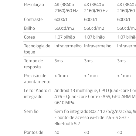
Resolução
4K (3840 x
4K (3840 x
4K (3840 
2160)/60 Hz
2160)/60 Hz
2160)/60
Contraste
6000:1
6000:1
6000:1
Brilho
550cd/m2
550cd/m2
550cd/m
Cores
1,07 bilhão
1,07 bilhão
1,07 bilhã
Tecnologia de
Infravermelho
Infravermelho
Infraver
toque
Tempo de
3ms
3ms
3ms
resposta
Precisão de
< 1mm
< 1mm
< 1mm
apontamento
Leitor Android
Android 13 multilíngue, CPU Quad-core Co
integrado
A76 + Quad-core Cortex-A55, GPU ARM Ma
G610 MP4
Sem fio
Sem fio integrado 802.11 a/b/g/n/ac/ax, Wi
- ponto de acesso wi-fi de 2,4 + 5 GHz -
Bluetooth 5.2
Pontos de
40
40
40