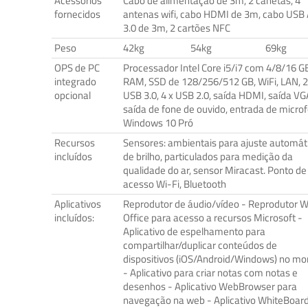
Acessórios
Cabo de alimentação de 3m, 2 canetas, 4
fornecidos
antenas wifi, cabo HDMI de 3m, cabo USB
3.0 de 3m, 2 cartões NFC
Peso
42kg
54kg
69kg
OPS de PC
Processador Intel Core i5/i7 com 4/8/16 G
integrado
RAM, SSD de 128/256/512 GB, WiFi, LAN, 
opcional
USB 3.0, 4 x USB 2.0, saída HDMI, saída VG
saída de fone de ouvido, entrada de micro
Windows 10 Pró
Recursos
Sensores: ambientais para ajuste automát
incluídos
de brilho, particulados para medição da
qualidade do ar, sensor Miracast. Ponto de
acesso Wi-Fi, Bluetooth
Aplicativos
Reprodutor de áudio/vídeo - Reprodutor 
incluídos:
Office para acesso a recursos Microsoft -
Aplicativo de espelhamento para
compartilhar/duplicar conteúdos de
dispositivos (iOS/Android/Windows) no mo
- Aplicativo para criar notas com notas e
desenhos - Aplicativo WebBrowser para
navegação na web - Aplicativo WhiteBoar