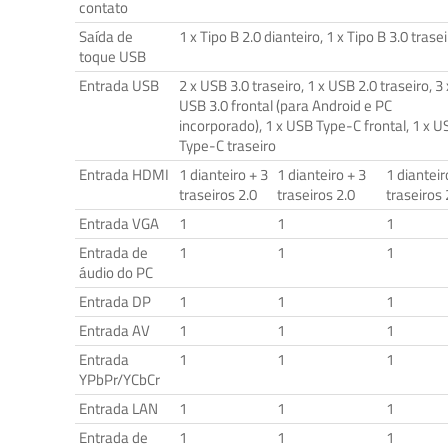
contato
Saída de
1 x Tipo B 2.0 dianteiro, 1 x Tipo B 3.0 trase
toque USB
Entrada USB
2 x USB 3.0 traseiro, 1 x USB 2.0 traseiro, 3 
USB 3.0 frontal (para Android e PC
incorporado), 1 x USB Type-C frontal, 1 x U
Type-C traseiro
Entrada HDMI
1 dianteiro + 3
1 dianteiro + 3
1 dianteir
traseiros 2.0
traseiros 2.0
traseiros 
Entrada VGA
1
1
1
Entrada de
1
1
1
áudio do PC
Entrada DP
1
1
1
Entrada AV
1
1
1
Entrada
1
1
1
YPbPr/YCbCr
Entrada LAN
1
1
1
Entrada de
1
1
1