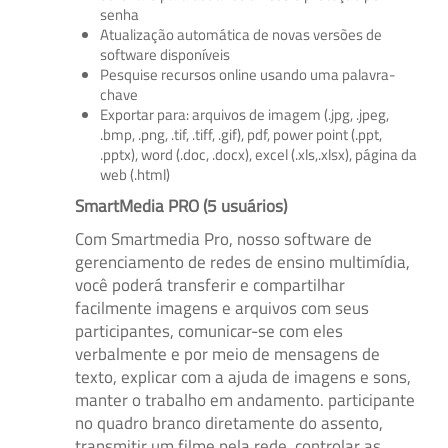
senha
Atualização automática de novas versões de
software disponíveis
Pesquise recursos online usando uma palavra-
chave
Exportar para: arquivos de imagem (.jpg, .jpeg,
.bmp, .png, .tif, .tiff, .gif), pdf, power point (.ppt,
.pptx), word (.doc, .docx), excel (.xls,.xlsx), página da
web (.html)
SmartMedia PRO (5 usuários)
Com Smartmedia Pro, nosso software de
gerenciamento de redes de ensino multimídia,
você poderá transferir e compartilhar
facilmente imagens e arquivos com seus
participantes, comunicar-se com eles
verbalmente e por meio de mensagens de
texto, explicar com a ajuda de imagens e sons,
manter o trabalho em andamento. participante
no quadro branco diretamente do assento,
transmitir um filme pela rede, controlar as