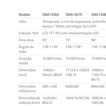
Modelo
SMA13X65
SMA13X75
SMA13X8
Vidro
Temperado, 4 mm de espessura, antirrefle
dureza 7 Mohs, tecnologia Zero GAP
Exibição 16:9
LCD TFT IPS com retroiluminação LED
Área ativa
65"
75"
86”
Ângulo de
178°/178°
178°/178°
178°/17
visão
Duração
75.000 horas
75.000 horas
75.000 ho
média
Dimensões
1490,6 x
1712,9 x 1030,9
1958,9 x
(mm)
904,8 x 88,95
x 89,15
1169,75 x
89,15
Dimensões
500 x 400
600x400
800x400
VESA (mm)
Dimensões de
1428,48 x
1649,74x927,94
1895,04 x
exibição (mm)
803,52
1065,96