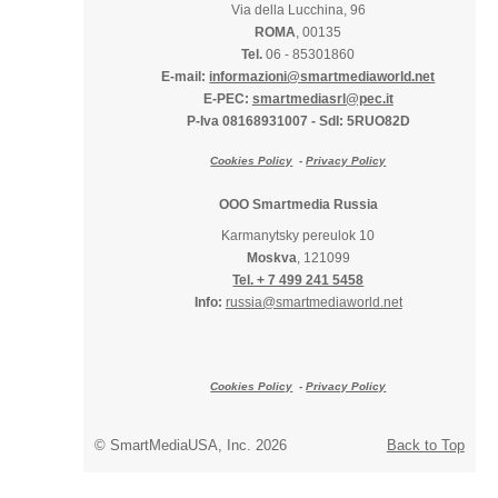
Via della Lucchina, 96
ROMA
, 00135
Tel.
06 - 85301860
E-mail:
informazioni@smartmediaworld.net
E-PEC:
smartmediasrl@pec.it
P-Iva 08168931007
-
SdI: 5RUO82D
Cookies Policy
-
Privacy Policy
OOO Smartmedia Russia
Karmanytsky pereulok 10
Moskva
, 121099
Tel. + 7 499 241 5458
Info:
russia@smartmediaworld.net
Cookies Policy
-
Privacy Policy
© SmartMediaUSA, Inc. 2026
Back to Top