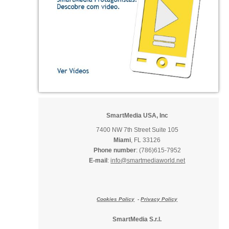
SmartMedia USA, Inc
7400 NW 7th Street Suite 105
Miami
, FL 33126
Phone number
: (786)615-7952
E-mail
:
info@smartmediaworld.net
Cookies Policy
-
Privacy Policy
SmartMedia S.r.l.